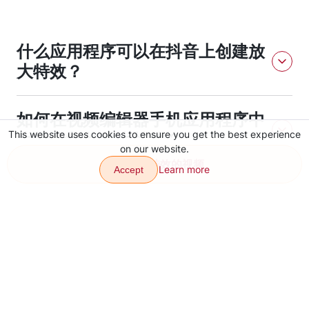
什么应用程序可以在抖音上创建放
大特效？
VJump应用程序可以在抖音上创建放大特效。
如何在视频编辑器手机应用程序中
This website uses cookies to ensure you get the best experience
为抖音制作放大特效？
on our website.
创建带有特效的视频
Learn more
Accept
要在视频编辑器移动应用程序中为抖音制作放大效果，您可以使
为什么VJump应用程序在抖音上
用VJump应用程序来创建该特效。您也可以使用编辑器中的裁剪
和放大功能来放大视频。
的放大效果更好？
VJump应用程序为抖音提供了更好的放大特效，因为它专门设计
用于提供强大的视频编辑工具和特效，为抖音创建高质量的视
频。它还具有广泛的编辑选项，可以自定义特效以获得所需的结
果。