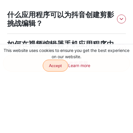
什么应用程序可以为抖音创建剪影
挑战编辑？
VJump应用程序可以为抖音创建一个剪影挑战编辑。
如何在视频编辑器手机应用程序中
This website uses cookies to ensure you get the best experience
为抖音进行剪影挑战编辑？
on our website.
创建带有特效的视频
Learn more
Accept
要在VJump视频编辑器移动应用程序中为TikTok进行剪影挑战
为什么VJump应用程序对抖音的
编辑，请选择剪影挑战模板，添加视频，并使用文本、贴纸等自
定义设计。
剪影挑战编辑质量更好？
VJump应用程序为TikTok提供了更好的剪影挑战编辑质量，因
为它有广泛的模板、工具和功能，可以更容易地快速创建专业视
频。