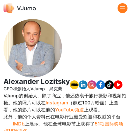
Alexander Lozitsky
CEO和創始人VJump，烏克蘭
VJump的创始人。除了商业，他还热衷于旅行摄影和视频拍
摄。他的照片可以在
Instagram
（超过100万粉丝）上查
看，他的影片可以在他的
YouTube频道
上观看。
此外，他的个人资料已在电影行业最受欢迎和权威的平台
——
IMDb
上展示。他在全球电影节上获得了
51项国际奖项
和18项提名
。