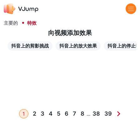
主要的
特效
向视频添加效果
抖音上的剪影挑战
抖音上的放大效果
抖音上的停止
2
3
4
5
6
7
8
38
39
1
...