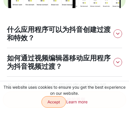
什么应用程序可以为抖音创建过渡
和特效？
VJump是一款可以为抖音视频创建过渡和特效的应用程序。
如何通过视频编辑器移动应用程序
为抖音视频过渡？
创建一个视频发布在TikTok上很容易。你可以在智能手机上拍摄
为什么VJump应用程序的抖音视
视频，获得高质量的编辑内容，并将其发送给VJump团队进行处
This website uses cookies to ensure you get the best experience
理。编辑包括有机添加视频特效，以保证一个杰作的结果。
on our website.
频特效和过渡质量更好？
创建带有特效的视频
Learn more
Accept
VJump应用程序易于使用，您将快速获得高质量的结果。该服务
提供了各种场景、令人印象深刻的特效和有趣的过渡。有了
VJump的专业团队，您将在几分钟内完成编辑内容。
为视频添加效果
使用商业视频制作工具创建视频
使