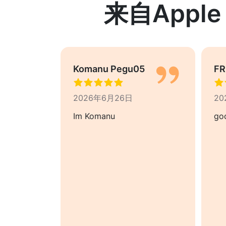
来自Apple
Komanu Pegu05
FR
2026年6月26日
20
rfect app
Im Komanu
go
g to take
nstagram
 level. I
by the
o
 is the
onal video
ll day to
rs on time.