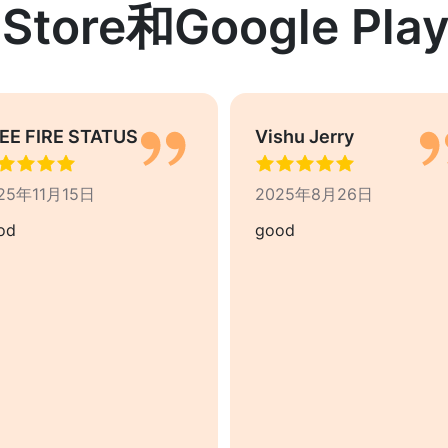
 Store和Google P
EE FIRE STATUS
Vishu Jerry
25年11月15日
2025年8月26日
od
good