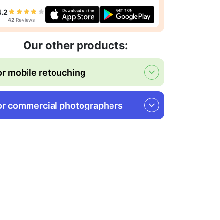
4.2
42
Reviews
Our other products:
or mobile retouching
or commercial photographers