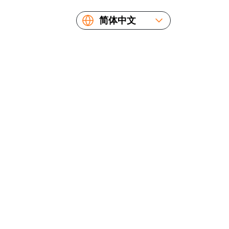
简体中文
English
Español
Русский
Українська
Français
繁體中文
日本語