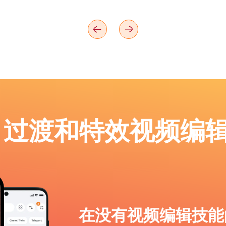
p：过渡和特效视频编
在没有视频编辑技能