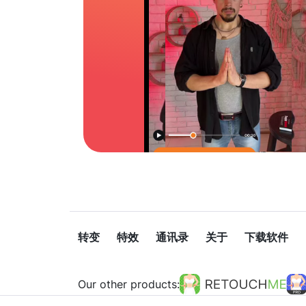
转变
特效
通讯录
关于
下载软件
Our other products: