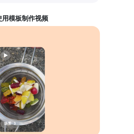
使用模板制作视频