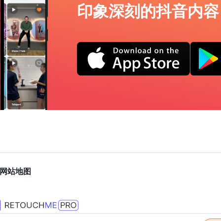
印象深刻的抖音内容
网站地图