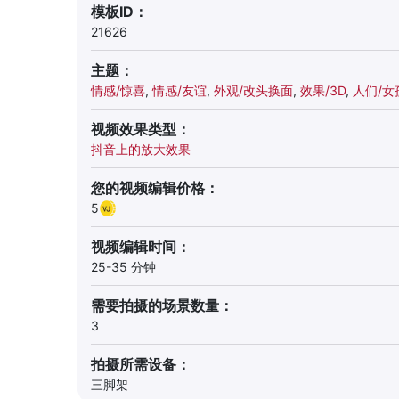
模板ID：
21626
主题：
情感/惊喜
,
情感/友谊
,
外观/改头换面
,
效果/3D
,
人们/女
视频效果类型：
抖音上的放大效果
您的视频编辑价格：
5
视频编辑时间：
25-35 分钟
需要拍摄的场景数量：
3
拍摄所需设备：
三脚架