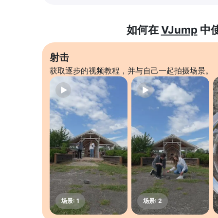
如何在
VJump
中
射击
获取逐步的视频教程，并与自己一起拍摄场景。