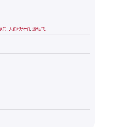
孩们
,
人们/伙计们
,
运动/飞