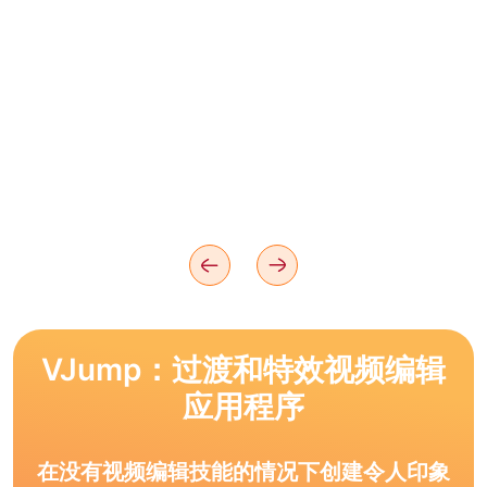
VJump：过渡和特效视频编辑
应用程序
在没有视频编辑技能的情况下创建令人印象