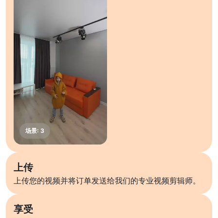
上传
上传您的视频并将订单发送给我们的专业视频剪辑师。
享受