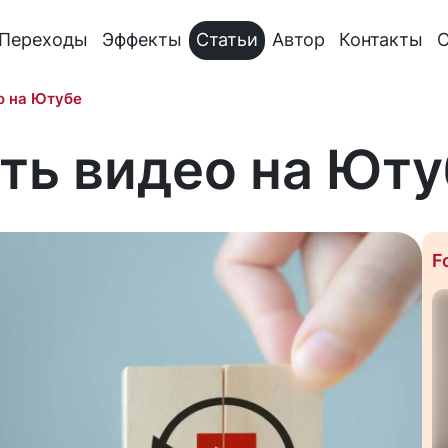
Переходы
Эффекты
Статьи
Автор
Контакты
О
о на Ютубе
ть видео на Юту
F