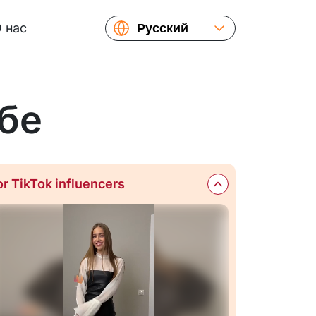
 нас
Русский
English
Español
бе
or TikTok influencers