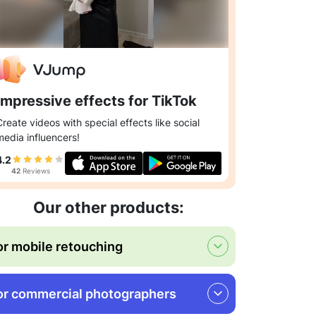
Impressive effects for TikTok
Create videos with special effects like social
media influencers!
4.2
42
Reviews
Our other products:
or mobile retouching
or commercial photographers