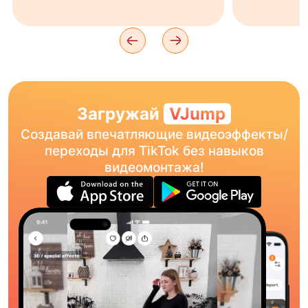
Загружай
VJump
Создавай впечатляющие видеоэффекты/
переходы для TikTok без навыков
видеомонтажа!