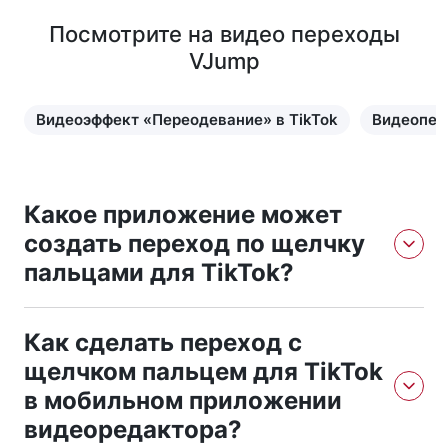
Посмотрите на видео переходы
VJump
Видеоэффект «Переодевание» в TikTok
Видеопер
Какое приложение может
создать переход по щелчку
пальцами для TikTok?
Мобильное приложение VJump может создавать видео
Как сделать переход с
эффекты перехода по щелчку пальцами для Tiktok. Вам
нужно просто перейти по ссылке для скачивания,
щелчком пальцем для TikTok
установить приложение и следовать инструкциям.
в мобильном приложении
Приложение не требует навыки монтажа, и вы можете
видеоредактора?
получить результат в короткие сроки.