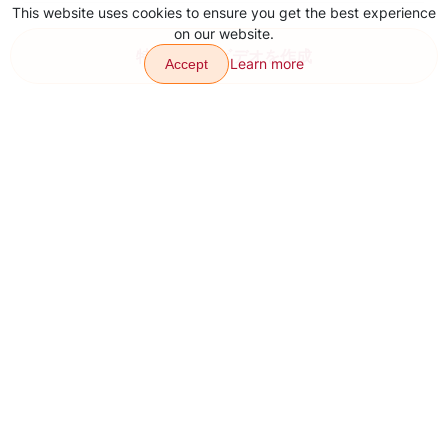
This website uses cookies to ensure you get the best experience
VJumpアプリでは、ライブラリからトランジションを選択し、
なぜVJumpアプリはTikTokの指
on our website.
それをビデオに追加することで、TikTokの指パチンのトランジ
特殊効果でビデオを作成
ションを作成することができます。
パチンのトランジションの品質
Learn more
Accept
がより高いのでしょうか？
VJumpアプリは、TikTokの指パチンのトランジションの品質
が向上しています。TikTokで素晴らしく見える滑らかでリアル
なトランジションを作成するために、高度な技術が使用されて
います。
トランジション
エフェクト
連絡先
について
アプリをダウンロードします
サイトマップ
Our other products: