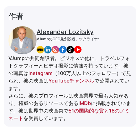
作者
Alexander Lozitsky
VJumpのCEO兼創設者、ウクライナ:
VJumpの共同創設者。ビジネスの他に、トラベルフォ
トグラフィーとビデオ撮影に情熱を持っています。彼
の写真は
Instagram
（100万人以上のフォロワー）で見
られ、彼の映画は
YouTubeチャンネル
で公開されてい
ます。
さらに、彼のプロフィールは映画業界で最も人気があ
り、権威のあるリソースである
IMDb
に掲載されていま
す。彼は世界中の映画祭で
51の国際的な賞と18のノミ
ネート
を受賞しています。