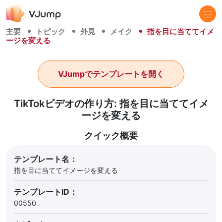
主要
トピック
外見
メイク
指を目に当ててイメ
ージを変える
VJumpでテンプレートを開く
TikTokビデオの作り方: 指を目に当ててイメ
ージを変える
クイック概要
テンプレート名：
指を目に当ててイメージを変える
テンプレートID：
00550