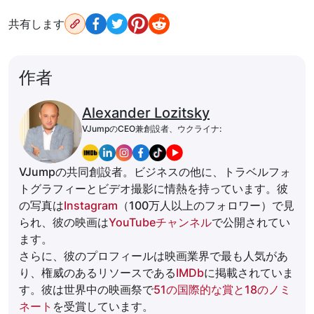
共有します
作者
Alexander Lozitsky
VJumpのCEO兼創設者、ウクライナ:
VJumpの共同創設者。ビジネスの他に、トラベルフォ
トグラフィーとビデオ撮影に情熱を持っています。彼
の写真は
Instagram
（100万人以上のフォロワー）で見
られ、彼の映画は
YouTubeチャンネル
で公開されてい
ます。
さらに、彼のプロフィールは映画業界で最も人気があ
り、権威のあるリソースである
IMDb
に掲載されていま
す。彼は世界中の映画祭で
51の国際的な賞と18のノミ
ネート
を受賞しています。