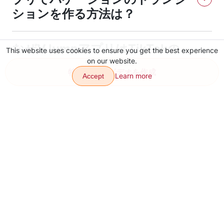
ることができます。
ションを作る方法は？
TikTokの休暇のトランジションをビデオエディターモバイルア
なぜVJumpアプリはTikTokの
プリで作成するには、使用したいトランジションを選択してビ
This website uses cookies to ensure you get the best experience
デオに追加する必要があります。VJumpアプリには、選択肢の
バケーションのトランジション
on our website.
豊富なトランジションがあります。
特殊効果でビデオを作成
の品質がより高いのでしょう
Learn more
Accept
か？
VJumpアプリは、進化した機能を提供しているため、TikTok
のバケーショントランジションの品質が向上しています。高度
なビデオ編集ツール、高解像度、幅広いトランジションエフェ
クトなどが特徴です。
トランジション
エフェクト
連絡先
について
アプリをダウンロードします
サイトマップ