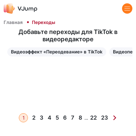
Главная
Переходы
Добавьте переходы для TikTok в
видеоредакторе
Видеоэффект «Переодевание» в TikTok
Видеопер
2
3
4
5
6
7
8
22
23
1
...