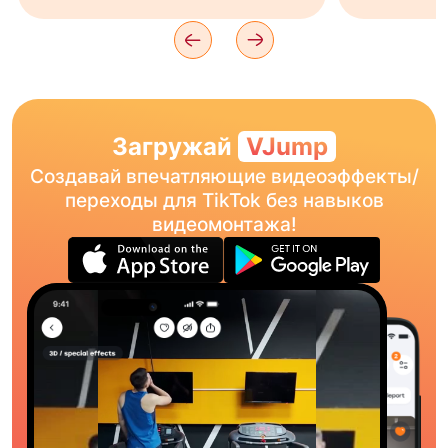
Загружай
VJump
Создавай впечатляющие видеоэффекты/
переходы для TikTok без навыков
видеомонтажа!