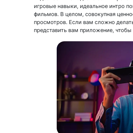
игровые навыки, идеальное интро по
фильмов. В целом, совокупная ценно
просмотров. Если вам сложно делать
представить вам приложение, чтобы 