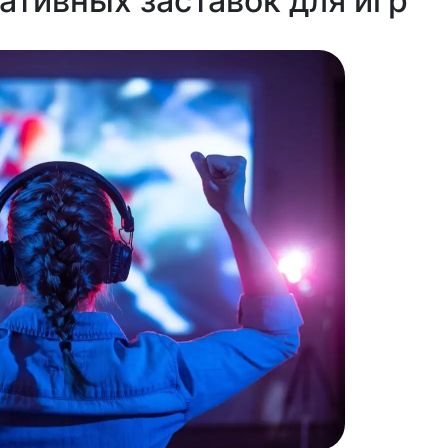
ативных заставок для игр