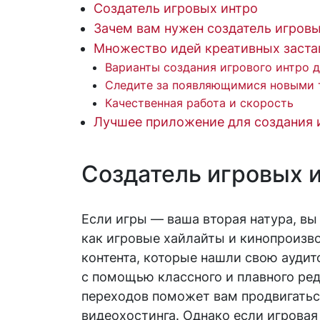
Создатель игровых интро
Зачем вам нужен создатель игровы
Множество идей креативных заста
Варианты создания игрового интро 
Следите за появляющимися новыми 
Качественная работа и скорость
Лучшее приложение для создания 
Создатель игровых 
Если игры — ваша вторая натура, в
как игровые хайлайты и кинопроизво
контента, которые нашли свою ауди
с помощью классного и плавного ре
переходов поможет вам продвигатьс
видеохостинга. Однако если игрова