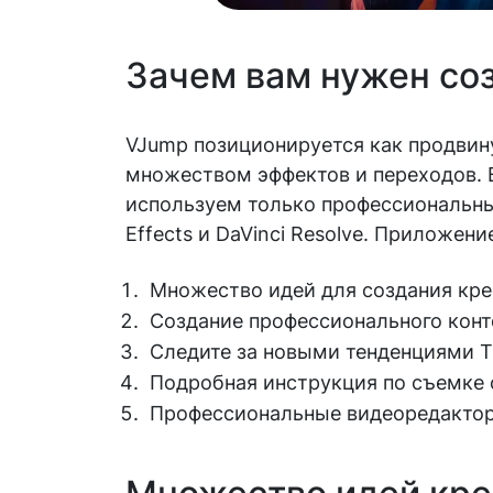
Зачем вам нужен со
VJump позиционируется как продвин
множеством эффектов и переходов. 
используем только профессиональные
Effects и DaVinci Resolve. Приложе
Множество идей для создания креа
Создание профессионального конт
Следите за новыми тенденциями T
Подробная инструкция по съемке 
Профессиональные видеоредактор