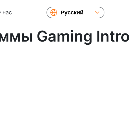
 нас
Русский
English
ммы Gaming Intro
Español
Українська
Français
繁體中文
简体中文
日本語