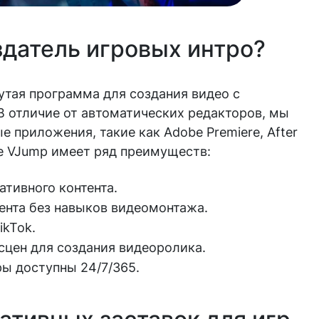
здатель игровых интро?
утая программа для создания видео с
В отличие от автоматических редакторов, мы
 приложения, такие как Adobe Premiere, After
ние VJump имеет ряд преимуществ:
тивного контента.
ента без навыков видеомонтажа.
ikTok.
сцен для создания видеоролика.
ы доступны 24/7/365.