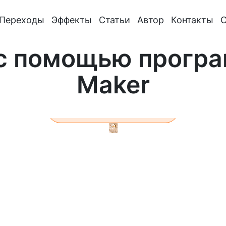
Переходы
Эффекты
Статьи
Автор
Контакты
О
с помощью програ
Maker
Узнать больше
Loaded
:
100.00%