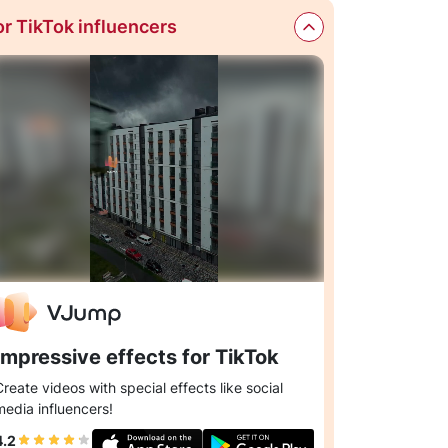
or TikTok influencers
Impressive effects for TikTok
Create videos with special effects like social
media influencers!
4.2