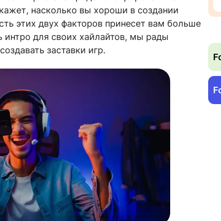
кажет, насколько вы хороши в создании
сть этих двух факторов принесет вам больше
 интро для своих хайлайтов, мы рады
создавать заставки игр.
F
F