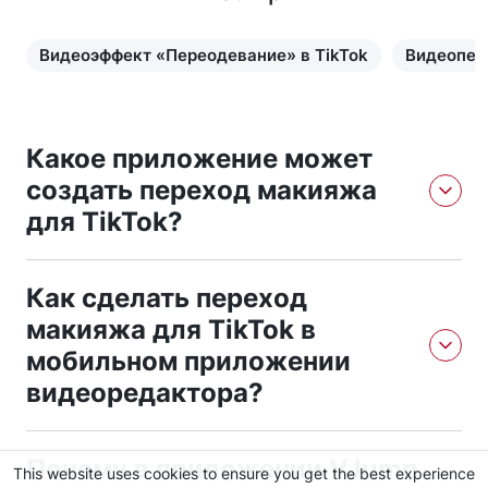
Видеоэффект «Переодевание» в TikTok
Видеопер
Какое приложение может
создать переход макияжа
для TikTok?
Приложение VJump может создать переход макияжа
Как сделать переход
для Tiktok. Вам нужно просто перейти по ссылке для
скачивания, установить приложение и следовать
макияжа для TikTok в
инструкциям. Приложение не требует навыки монтажа,
мобильном приложении
и вы можете получить результат в короткие сроки.
видеоредактора?
Чтобы создать видеоэффект переход макияжа с
Почему в приложении VJump
помощью мобильного приложения для редактирования
This website uses cookies to ensure you get the best experience