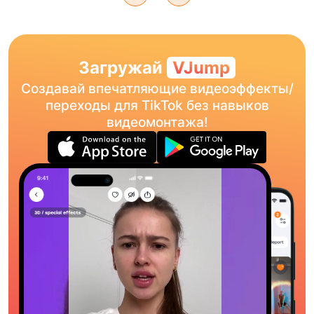
Загружай
VJump
Создавай впечатляющие видеоэффекты/
переходы для TikTok без навыков
видеомонтажа!