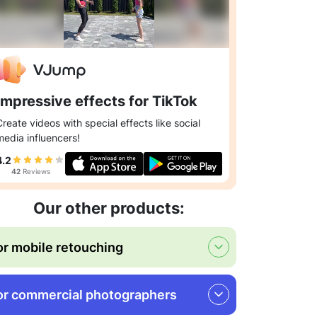
Impressive effects for TikTok
Create videos with special effects like social
media influencers!
4.2
42
Reviews
Our other products:
or mobile retouching
or commercial photographers