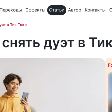
Переходы
Эффекты
Статьи
Автор
Контакты
О
уэт в Тик Токе
 снять дуэт в Ти
F