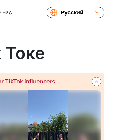
 нас
Русский
English
Español
Français
к Токе
or TikTok influencers