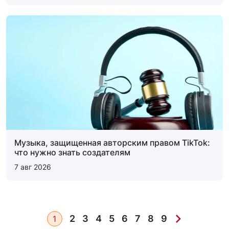
Музыка, защищенная авторским правом TikTok:
что нужно знать создателям
7 авг 2026
2
3
4
5
6
7
8
9
1