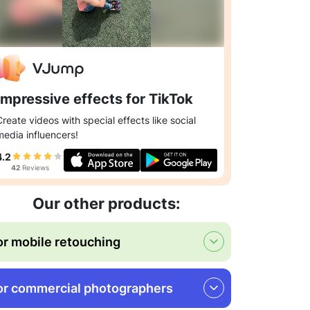
Impressive effects for TikTok
Create videos with special effects like social
media influencers!
4.2
42
Reviews
Our other products:
or mobile retouching
or commercial photographers