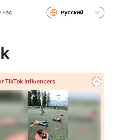
 нас
Русский
English
Español
Українська
ok
or TikTok influencers