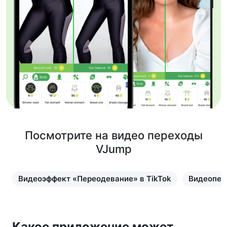
Посмотрите на видео переходы
VJump
Видеоэффект «Переодевание» в TikTok
Видеопер
Какое приложение может