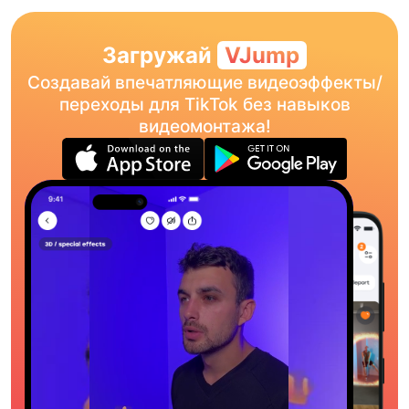
Загружай
VJump
Создавай впечатляющие видеоэффекты/
переходы для TikTok без навыков
видеомонтажа!