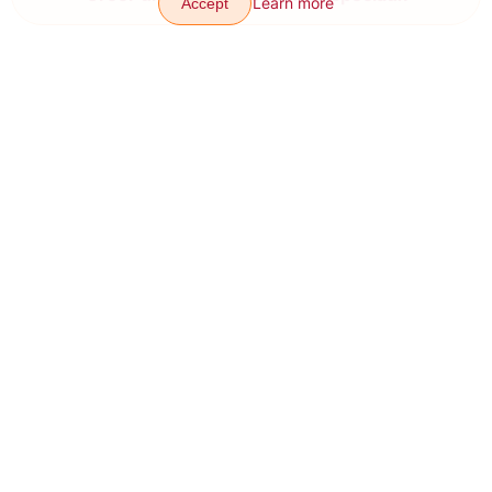
Learn more
Accept
Montage vidéo facile
9 août 2026
Transitions
Effets
Articles
Contacts
À propos
Télécharger l'appli
Plan du site
Our other products: