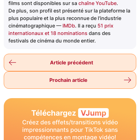
films sont disponibles sur sa
chaîne YouTube
.
De plus, son profil est présenté sur la plateforme la
plus populaire et la plus reconnue de l'industrie
cinématographique —
IMDb
. Il a reçu
51 prix
internationaux et 18 nominations
dans des
festivals de cinéma du monde entier.
Article précédent
Prochain article
Téléchargez
VJump
Créez des effets/transitions vidéo
impressionnants pour TikTok sans
compétences en montage vidéo!