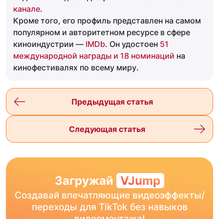
канале
.
Кроме того, его профиль представлен на самом
популярном и авторитетном ресурсе в сфере
киноиндустрии —
IMDb
. Он удостоен
51
международной награды и 18 номинаций
на
кинофестивалях по всему миру.
Предыдущая статья
Следующая статья
Загружай
VJump
Создавай впечатляющие видеоэффекты/
переходы для TikTok без навыков
видеомонтажа!