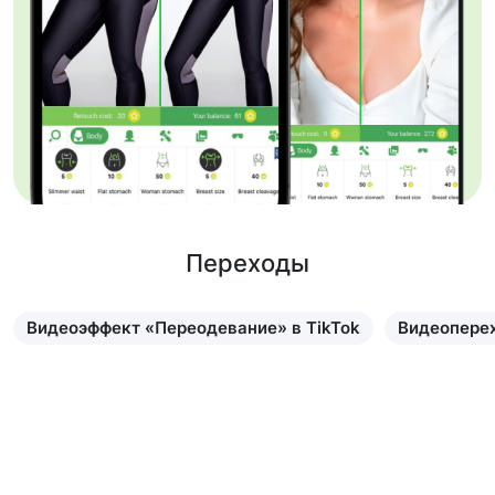
Переходы
Видеоэффект «Переодевание» в TikTok
Видеоперех
Узнать больше