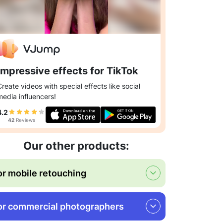
Impressive effects for TikTok
Create videos with special effects like social
media influencers!
4.2
42
Reviews
Our other products:
or mobile retouching
or commercial photographers