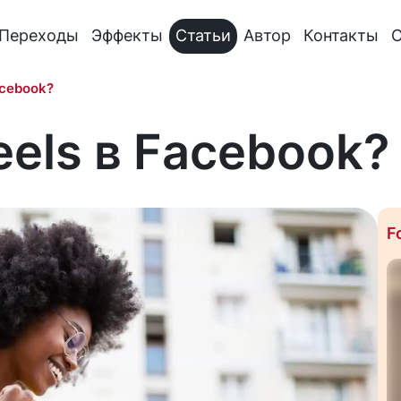
Переходы
Эффекты
Статьи
Автор
Контакты
О
acebook?
eels в Facebook?
F