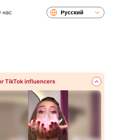
 нас
Русский
English
Español
or TikTok influencers