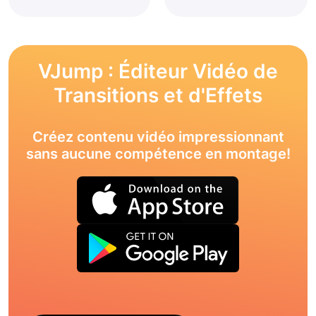
VJump : Éditeur Vidéo de
Transitions et d'Effets
Créez contenu vidéo impressionnant
sans aucune compétence en montage!