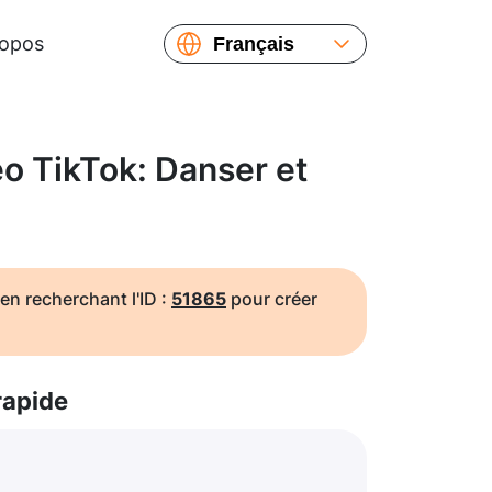
ropos
Français
English
Español
Русский
o TikTok: Danser et
Українська
繁體中文
简体中文
日本語
en recherchant l'ID :
51865
pour créer
rapide