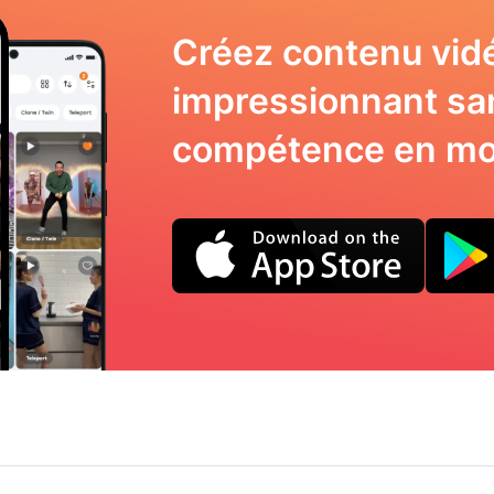
Créez contenu vid
impressionnant sa
compétence en mo