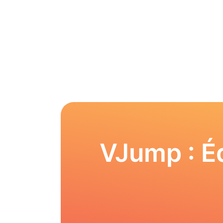
VJump : Éd