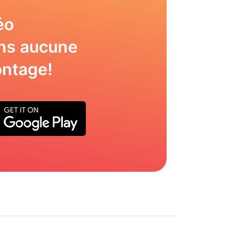
éo
ns aucune
ntage!