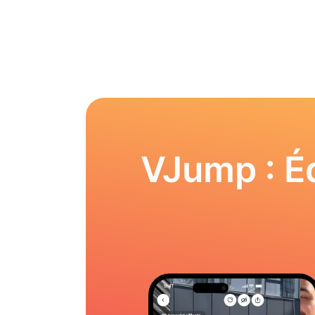
VJump : Éd