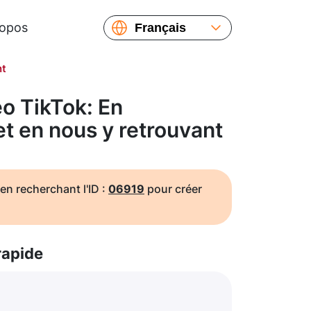
ropos
Français
English
nt
Español
Русский
o TikTok: En
Українська
et en nous y retrouvant
繁體中文
简体中文
日本語
en recherchant l'ID :
06919
pour créer
rapide