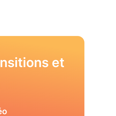
nsitions et
éo