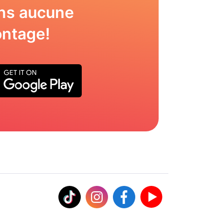
ns aucune
ntage!