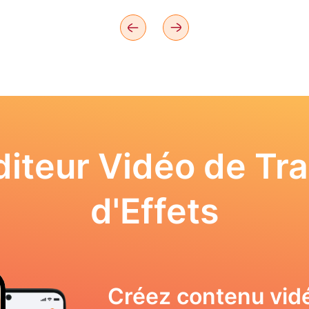
iteur Vidéo de Tra
d'Effets
Créez contenu vid