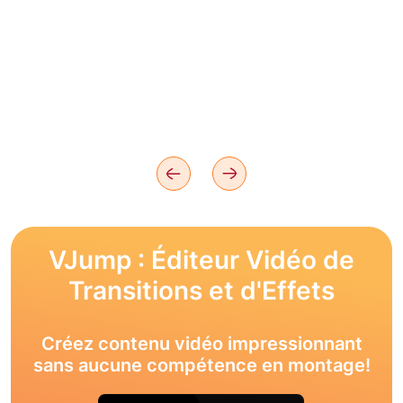
VJump : Éditeur Vidéo de
Transitions et d'Effets
Créez contenu vidéo impressionnant
sans aucune compétence en montage!