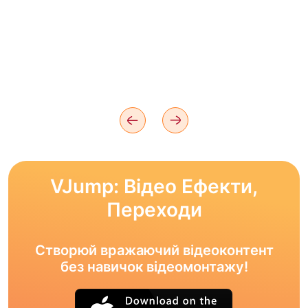
VJump: Відео Ефекти,
Переходи
Створюй вражаючий відеоконтент
без навичок відеомонтажу!