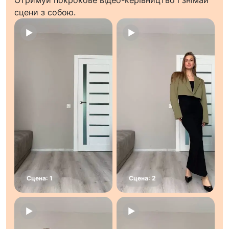
Отримуй покрокове відео-керівництво і знімай
сцени з собою.