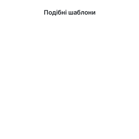
Дізнатися більше
Подібні шаблони