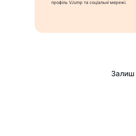
профіль VJump та соціальні мережі.
Залиш 