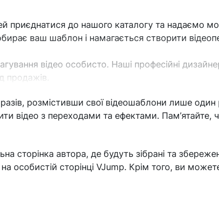
 приєднатися до нашого каталогу та надаємо мож
обирає ваш шаблон і намагається створити відеопе
дагування відео особисто. Наші професійні дизай
д продажів.
разів, розмістивши свої відеошаблони лише один 
ити відео з переходами та ефектами. Пам’ятайте, 
на сторінка автора, де будуть зібрані та збережен
 на особистій сторінці VJump. Крім того, ви може