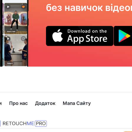
без навичок віде
и
Про нас
Додаток
Мапа Сайту