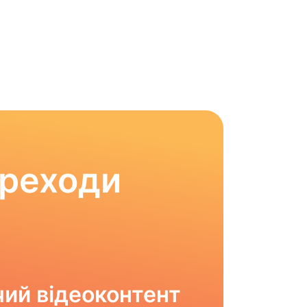
ереходи
ий відеоконтент