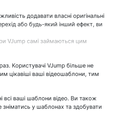
ливість додавати власні оригінальні
рехід або будь-який інший ефект, ви
нери VJump самі займаються цим
раз. Користувачі VJump більше не
чим цікавіші ваші відеошаблони, тим
і всі ваші шаблони відео. Ви також
те зніматись у шаблонах та здобувати