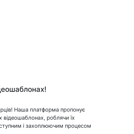
ідеошаблонах!
орців! Наша платформа пропонує
х відеошаблонах, роблячи їх
оступним і захоплюючим процесом