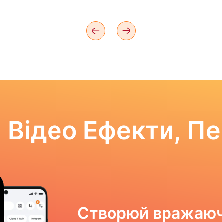
 Відео Ефекти, П
Створюй вражаюч