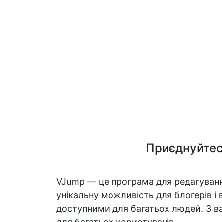
Приєднуйтесь
VJump — це програма для редагуванн
унікальну можливість для блогерів і
доступними для багатьох людей. З 
для багатьох користувачів.