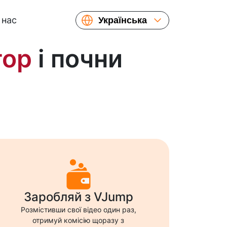
 нас
Українська
English
тор
і почни
Español
Русский
Français
繁體中文
简体中文
日本語
Заробляй з VJump
Розмістивши свої відео один раз,
отримуй комісію щоразу з