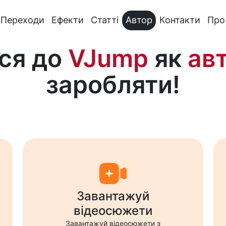
Переходи
Ефекти
Статті
Автор
Контакти
Про
ся до
VJump
як
ав
заробляти!
Завантажуй
відеосюжети
Завантажуй відеосюжети з