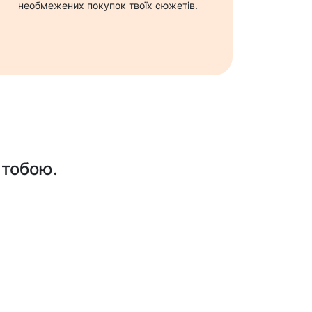
необмежених покупок твоїх сюжетів.
 тобою.