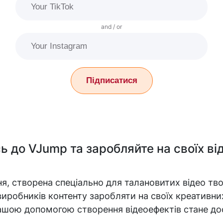
and / or
Підписатися
 до VJump та заробляйте на своїх в
я, створена спеціально для талановитих відео тв
 виробників контенту заробляти на своїх креативни
вашою допомогою створення відеоефектів стане д