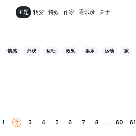
主题
转变
特效
作家
通讯录
关于
情感
外观
运动
效果
娱乐
运动
家
1
3
4
5
6
7
8
60
61
2
...