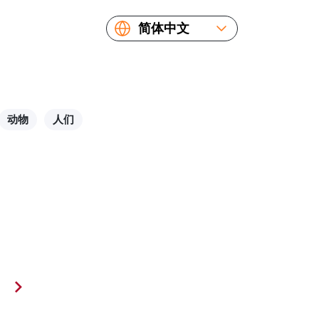
简体中文
English
Español
Русский
Українська
动物
人们
Français
繁體中文
日本語