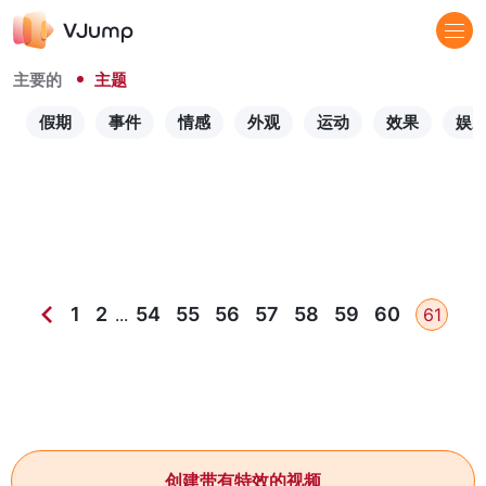
主要的
主题
假期
事件
情感
外观
运动
效果
娱
1
2
54
55
56
57
58
59
60
...
61
创建带有特效的视频