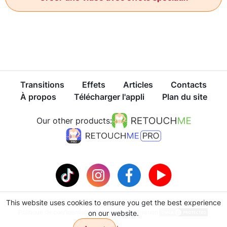
Transitions
Effets
Articles
Contacts
À propos
Télécharger l'appli
Plan du site
Our other products:
This website uses cookies to ensure you get the best experience
Politique de confidentialité
Conditions d'utilisation
on our website.