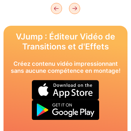
VJump : Éditeur Vidéo de
Transitions et d'Effets
Créez contenu vidéo impressionnant
sans aucune compétence en montage!