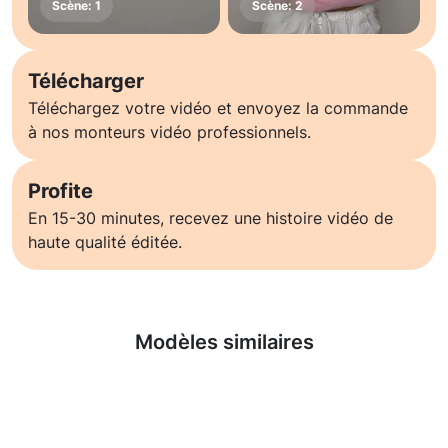
Télécharger
Téléchargez votre vidéo et envoyez la commande
à nos monteurs vidéo professionnels.
Profite
En 15-30 minutes, recevez une histoire vidéo de
haute qualité éditée.
En savoir plus
Modèles similaires