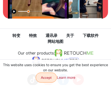
转变
特效
通讯录
关于
下载软件
网站地图
Our other products:
This website uses cookies to ensure you get the best experience
on our website.
Learn more
Accept
隐私政策
使用条款
Copyright © 2026 VJump LTD