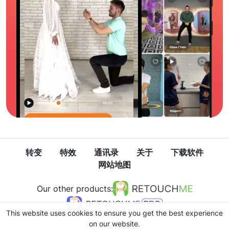
转变
特效
通讯录
关于
下载软件
网站地图
Our other products:
This website uses cookies to ensure you get the best experience
on our website.