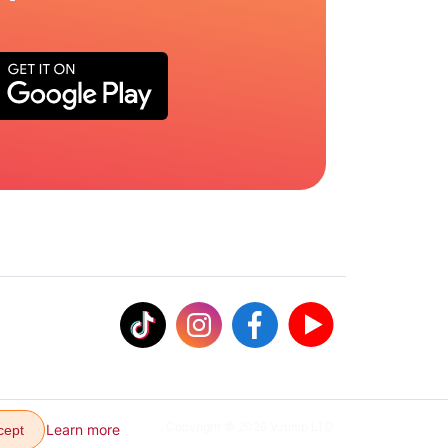
Copyright © 2026 VJump LTD
Learn more
cept