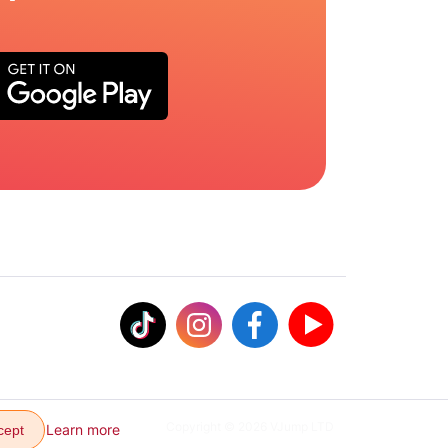
Copyright © 2026 VJump LTD
Learn more
cept