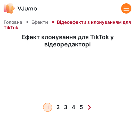
Головна
Ефекти
Відеоефекти з клонуванням для
TikTok
Ефект клонування для TikTok у
відеоредакторі
2
3
4
5
1