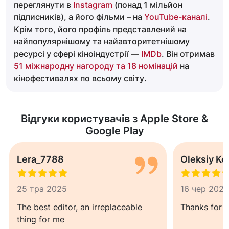
переглянути в
Instagram
(понад 1 мільйон
підписників), а його фільми – на
YouTube-каналі
.
Крім того, його профіль представлений на
найпопулярнішому та найавторитетнішому
ресурсі у сфері кіноіндустрії —
IMDb
. Він отримав
51 міжнародну нагороду та 18 номінацій
на
кінофестивалях по всьому світу.
Відгуки користувачів з Apple Store &
Google Play
Lera_7788
Oleksiy K
25 тра 2025
16 чер 2024
The best editor, an irreplaceable
Thanks for s
thing for me