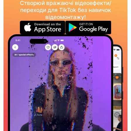
Створюй вражаючі відеоефекти/
переходи для TikTok без навичок
відеомонтажу!