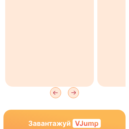
Завантажуй
VJump