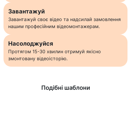
Завантажуй
Завантажуй своє відео та надсилай замовлення
нашим професійним відеомонтажерам.
Насолоджуйся
Протягом 15-30 хвилин отримуй якісно
змонтовану відеоісторію.
Дізнатися більше
Подібні шаблони