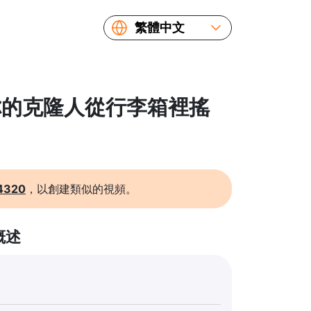
繁體中文
English
Español
Русский
 把你的克隆人從行李箱裡搖
Українська
Français
简体中文
日本語
4320
，以創建類似的視頻。
概述