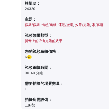
模板ID：
24320
主題：
假期/假期
,
情感/幽默
,
運動/搬遷
,
效果/克隆
,
家/客廳
視頻效果類型：
抖音上的帶有克隆的效果
您的視頻編輯價格：
6
視頻編輯時間：
30-40 分鐘
需要拍攝的場景數量：
1
拍攝所需設備：
三腳架