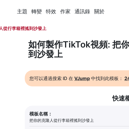
主題
轉變
特效
作家
通訊錄
關於
人從行李箱裡搖到沙發上
如何製作TikTok視頻:
到沙發上
您可以通過搜索 ID 在
VJump
中找到此模板：
2
快速
模板名稱：
把你的克隆人從行李箱裡搖到沙發上