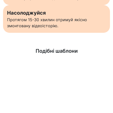
Насолоджуйся
Протягом 15-30 хвилин отримуй якісно
змонтовану відеоісторію.
Дізнатися більше
Подібні шаблони