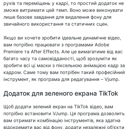
рухів та переміщень у кадрі, то простий додаток не
зможе витримати цей темп. Воно може виконувати
лише базове завдання для видалення фону для
звичайного використання та статичних сцен.
Якщо ви хочете зробити ідеальне динамічне відео,
вам потрібно працювати з програмами Adobe
Premiere та After Effects. Але це вимагатиме від вас
багато часу та самовідданості, щоб зрозуміти як
зробити всі ці маски з піксельною анімацією кадр за
кадром. Саме тому вам потрібен такий професійний
інструмент, як програма для редагування – Vjump.
Додаток для зеленого екрана TikTok
Щоб додати зелений екран на TikTok відео, вам
потрібно встановити VJump. Ця програма дозволить
вам отримати комбінацію інструментів, яка здатна
відокремити вас від фону, додати незалежні об'єкти