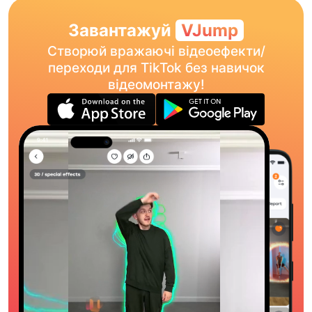
Завантажуй
VJump
Створюй вражаючі відеоефекти/
переходи для TikTok без навичок
відеомонтажу!