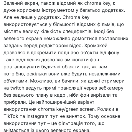
Зелений екран, також відомий як chroma key, є
дуже корисним інструментом у багатьох додатках.
Але не лише у додатках. Chroma key
використовується у більшості відомих фільмів, що
містять велику кількість спецефектів. Іноді без
зеленого екрана неможливо домогтися поставлених
завдань перед редактором відео. Хромакей
дозволяє відокремити події або об'єкти від фону.
Таке відділення дозволяє змінювати фон і
розташовувати будь-які об'єкти так, як вам
потрібно, оскільки вони вже будуть незалежними
об'єктами. Можливо, ви бачили, як деякі стримери
на twitch ведуть прямі трансляції через вебкамеру
без заднього плану в кадрі, ніби фон вирізали та
прибрали. Це найпоширеніший варіант
використання chroma key/green screen. Ролики в
TikTok та Instagram тут не виняток. Тому основне
використання тут – це фільтрація того, що
знімається із цього зеленого екрана.