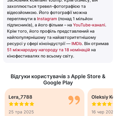
Засновник компанії VJump. Крім бізнесу, він
захоплюється тревел-фотографією та
відеозйомкою. Його фотографії можна
переглянути в
Instagram
(понад 1 мільйон
підписників), а його фільми – на
YouTube-каналі
.
Крім того, його профіль представлений на
найпопулярнішому та найавторитетнішому
ресурсі у сфері кіноіндустрії —
IMDb
. Він отримав
51 міжнародну нагороду та 18 номінацій
на
кінофестивалях по всьому світу.
Відгуки користувачів з Apple Store &
Google Play
Lera_7788
Oleksiy K
25 тра 2025
16 чер 2024