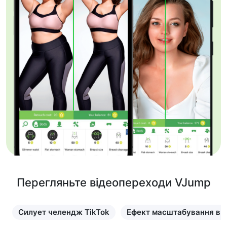
Перегляньте відеопереходи VJump
Силует челендж TikTok
Ефект масштабування в T