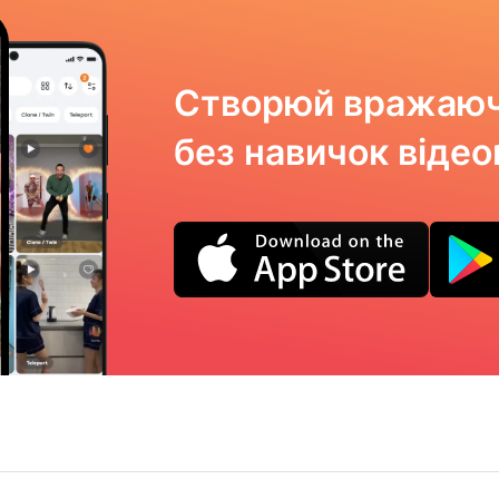
Створюй вражаюч
без навичок віде