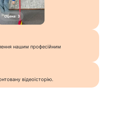
влення нашим професійним
нтовану відеоісторію.