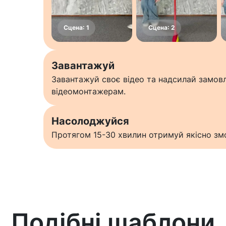
Завантажуй
Завантажуй своє відео та надсилай замо
відеомонтажерам.
Насолоджуйся
Протягом 15-30 хвилин отримуй якісно змо
Подібні шаблони