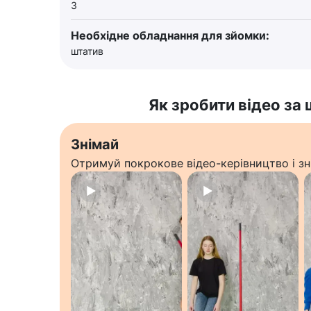
3
Необхідне обладнання для зйомки:
штатив
Як зробити відео за
Знімай
Отримуй покрокове відео-керівництво і зн