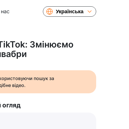
 нас
Українська
English
Español
Русский
 TikTok: Змінюємо
Français
швабри
繁體中文
简体中文
日本語
икористовуючи пошук за
ібне відео.
 огляд