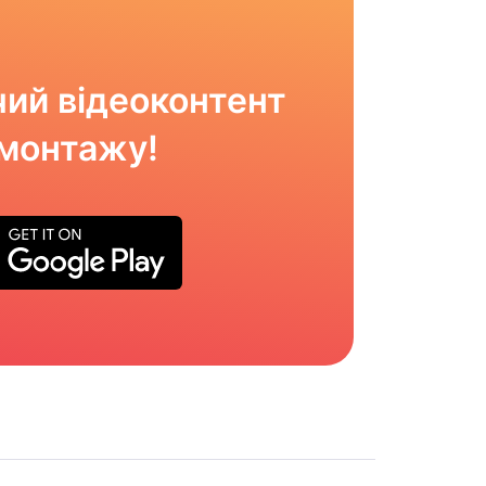
ий відеоконтент
омонтажу!