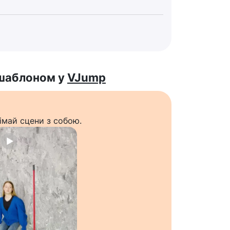
 шаблоном у
VJump
імай сцени з собою.