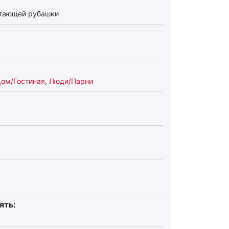
етающей рубашки
ом/Гостиная
,
Люди/Парни
ять: