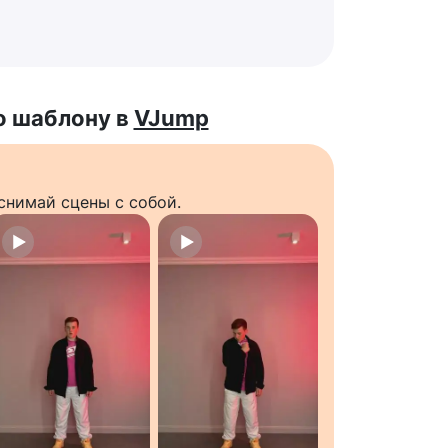
о шаблону в
VJump
снимай сцены с собой.