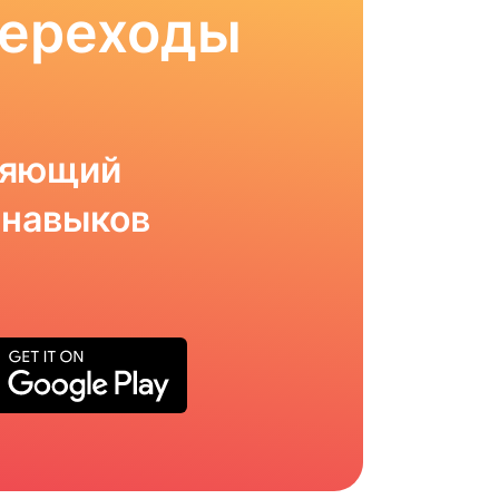
Переходы
ляющий
 навыков