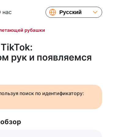
 нас
Русский
English
 летающей рубашки
Español
Українська
TikTok:
Français
м рук и появляемся
繁體中文
简体中文
日本語
спользуя поиск по идентификатору:
 обзор