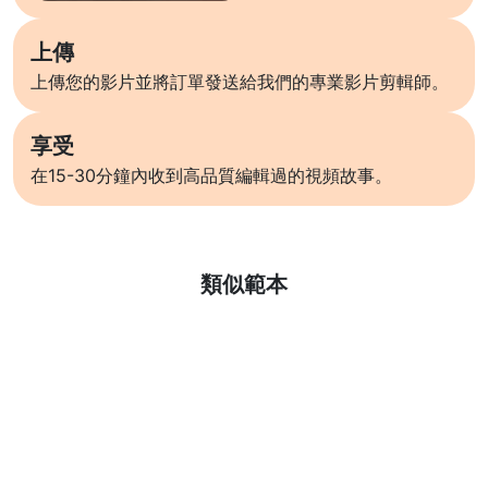
上傳
上傳您的影片並將訂單發送給我們的專業影片剪輯師。
享受
在15-30分鐘內收到高品質編輯過的視頻故事。
了解更多
類似範本