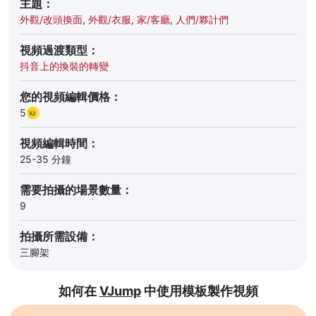
主題：
外觀/改頭換面
,
外觀/衣服
,
家/客廳
,
人們/夥計們
視頻過渡類型：
抖音上的換裝的轉變
您的視頻編輯價格：
5
視頻編輯時間：
25-35 分鐘
需要拍攝的場景數量：
9
拍攝所需設備：
三腳架
如何在
VJump
中使用模板製作視頻