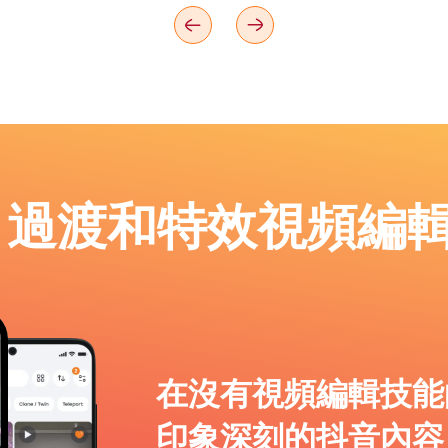
p：過渡和特效視頻編
在沒有視頻編輯技能
印象深刻的抖音內容