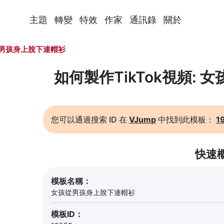
主題
轉變
特效
作家
通訊錄
關於
男孩身上脫下連帽衫
如何製作TikTok視頻:
您可以通過搜索 ID 在
VJump
中找到此模板：
1
快速
模板名稱：
女孩從男孩身上脫下連帽衫
模板ID：