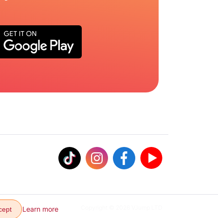
Copyright © 2026 VJump LTD
Learn more
cept