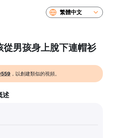
繁體中文
English
Español
Русский
 女孩從男孩身上脫下連帽衫
Українська
Français
简体中文
9559
，以創建類似的視頻。
日本語
概述