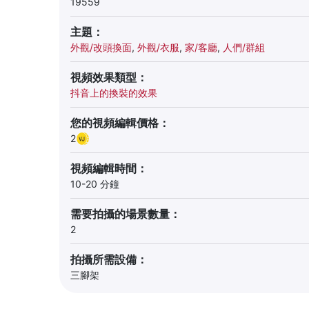
19559
主題：
外觀/改頭換面
,
外觀/衣服
,
家/客廳
,
人們/群組
視頻效果類型：
抖音上的換裝的效果
您的視頻編輯價格：
2
視頻編輯時間：
10-20 分鐘
需要拍攝的場景數量：
2
拍攝所需設備：
三腳架