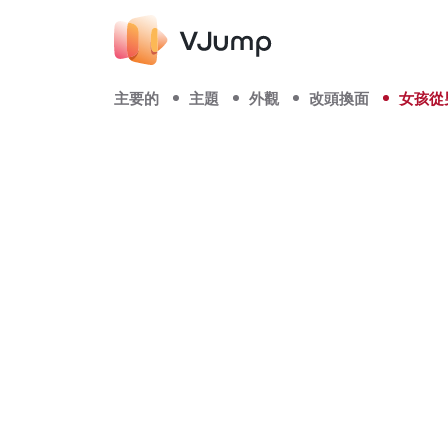
主要的
主題
外觀
改頭換面
女孩從