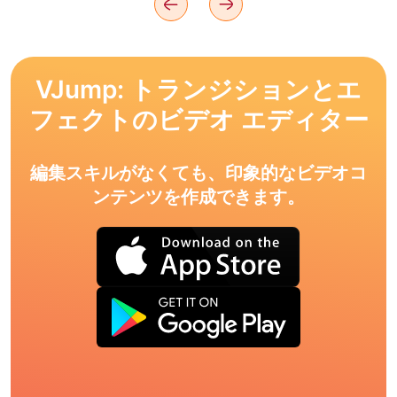
VJump: トランジションとエ
フェクトのビデオ エディター
編集スキルがなくても、印象的なビデオコ
ンテンツを作成できます。