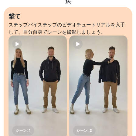
法
撃て
ステップバイステップのビデオチュートリアルを入手
して、自分自身でシーンを撮影しましょう。