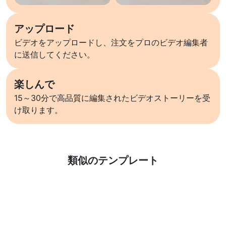
アップロード
ビデオをアップロードし、注文をプロのビデオ編集者
に送信してください。
楽しんで
15～30分で高品質に編集されたビデオストーリーを受
け取ります。
詳しくはこちら
類似のテンプレート