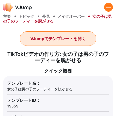
主要
トピック
外見
メイクオーバー
女の子は男
の子のフーディーを脱がせる
VJumpでテンプレートを開く
TikTokビデオの作り方: 女の子は男の子のフ
ーディーを脱がせる
クイック概要
テンプレート名：
女の子は男の子のフーディーを脱がせる
テンプレートID：
19559