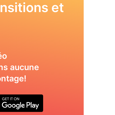
nsitions et
éo
ns aucune
ntage!