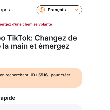
ropos
Français
English
mergez d'une chemise volante
Español
Русский
o TikTok: Changez de
Українська
 la main et émergez
繁體中文
简体中文
日本語
en recherchant l'ID :
55161
pour créer
rapide