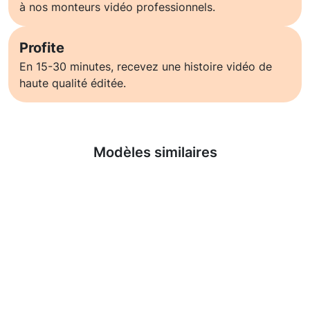
à nos monteurs vidéo professionnels.
Profite
En 15-30 minutes, recevez une histoire vidéo de
haute qualité éditée.
En savoir plus
Modèles similaires