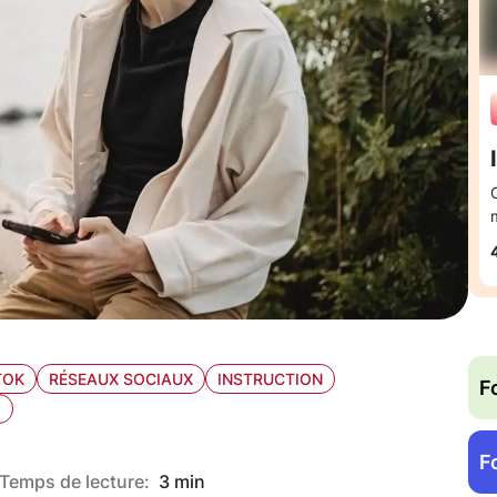
TOK
RÉSEAUX SOCIAUX
INSTRUCTION
F
O
F
Temps de lecture:
3 min