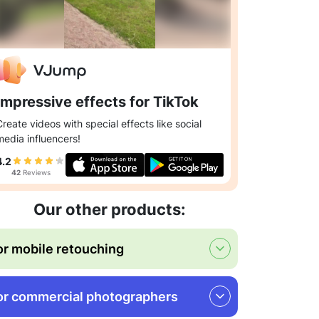
Impressive effects for TikTok
Create videos with special effects like social
media influencers!
4.2
42
Reviews
Our other products:
or mobile retouching
or commercial photographers