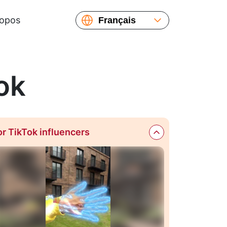
ropos
Français
English
Español
Русский
ok
Українська
or TikTok influencers